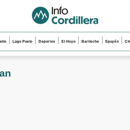
elin
Lago Puelo
Deportes
El Hoyo
Bariloche
Epuyén
Ch
an