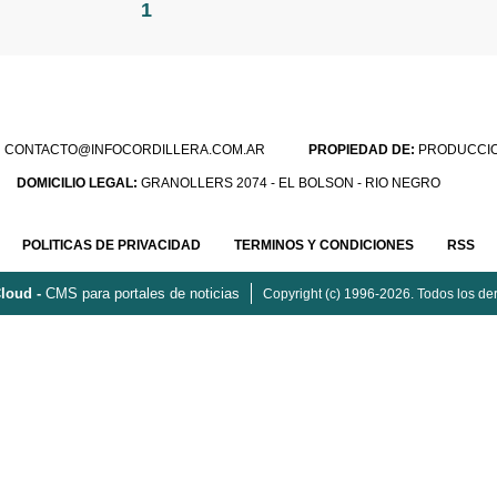
1
:
CONTACTO@INFOCORDILLERA.COM.AR
PROPIEDAD DE:
PRODUCCION
DOMICILIO LEGAL:
GRANOLLERS 2074 - EL BOLSON - RIO NEGRO
POLITICAS DE PRIVACIDAD
TERMINOS Y CONDICIONES
RSS
loud -
CMS para portales de noticias
Copyright (c) 1996-2026. Todos los de