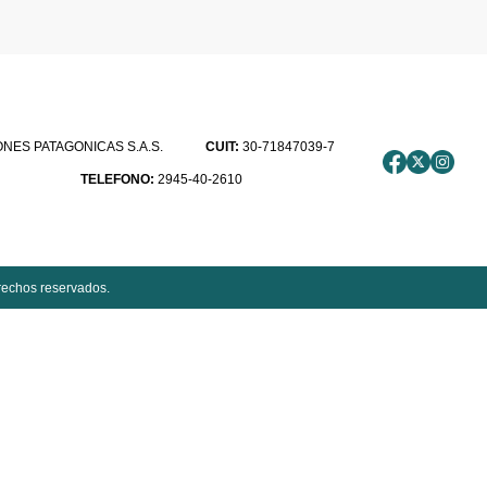
ES PATAGONICAS S.A.S.
CUIT:
30-71847039-7
TELEFONO:
2945-40-2610
rechos reservados.