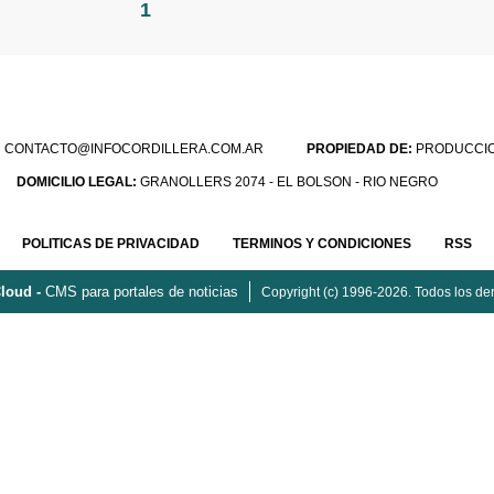
1
:
CONTACTO@INFOCORDILLERA.COM.AR
PROPIEDAD DE:
PRODUCCION
DOMICILIO LEGAL:
GRANOLLERS 2074 - EL BOLSON - RIO NEGRO
POLITICAS DE PRIVACIDAD
TERMINOS Y CONDICIONES
RSS
loud -
CMS para portales de noticias
Copyright (c) 1996-2026. Todos los de