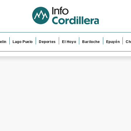
elin
Lago Puelo
Deportes
El Hoyo
Bariloche
Epuyén
Ch