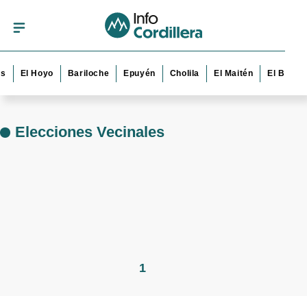
s
El Hoyo
Bariloche
Epuyén
Cholila
El Maitén
El Bolsó
Elecciones Vecinales
1