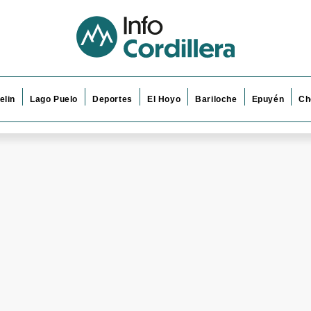
elin
Lago Puelo
Deportes
El Hoyo
Bariloche
Epuyén
Ch