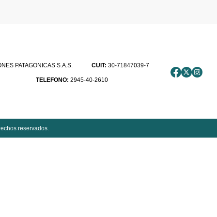
ES PATAGONICAS S.A.S.
CUIT:
30-71847039-7
TELEFONO:
2945-40-2610
rechos reservados.