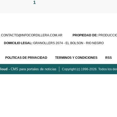
1
:
CONTACTO@INFOCORDILLERA.COM.AR
PROPIEDAD DE:
PRODUCCION
DOMICILIO LEGAL:
GRANOLLERS 2074 - EL BOLSON - RIO NEGRO
POLITICAS DE PRIVACIDAD
TERMINOS Y CONDICIONES
RSS
loud -
CMS para portales de noticias
Copyright (c) 1996-2026. Todos los de