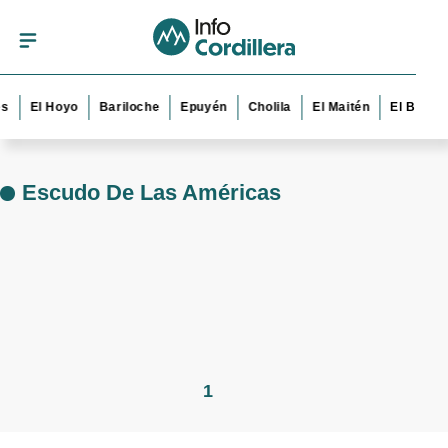
es
El Hoyo
Bariloche
Epuyén
Cholila
El Maitén
El Bolsó
Escudo De Las Américas
1