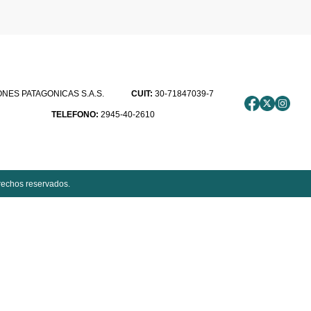
ES PATAGONICAS S.A.S.
CUIT:
30-71847039-7
TELEFONO:
2945-40-2610
rechos reservados.