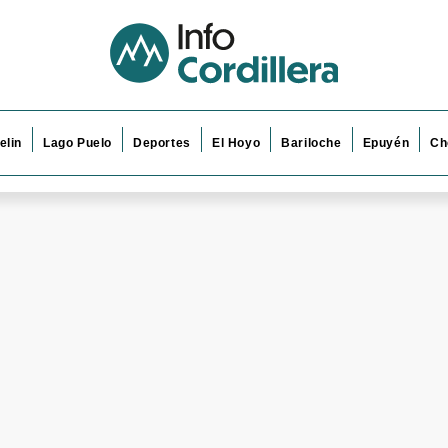
elin
Lago Puelo
Deportes
El Hoyo
Bariloche
Epuyén
Ch