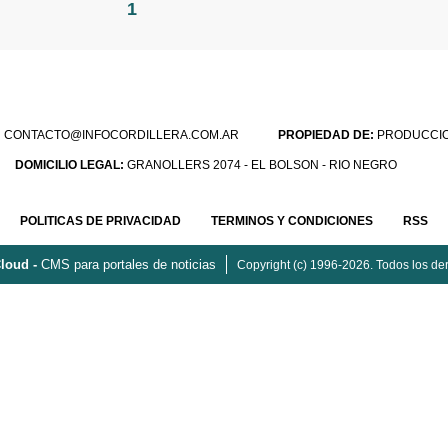
1
:
CONTACTO@INFOCORDILLERA.COM.AR
PROPIEDAD DE:
PRODUCCION
DOMICILIO LEGAL:
GRANOLLERS 2074 - EL BOLSON - RIO NEGRO
POLITICAS DE PRIVACIDAD
TERMINOS Y CONDICIONES
RSS
loud -
CMS para portales de noticias
Copyright (c) 1996-2026. Todos los de