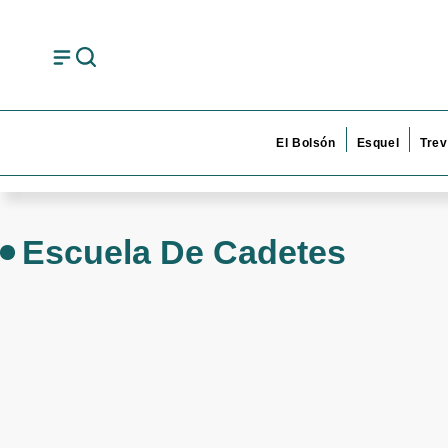
El Bolsón
Esquel
Trev
Escuela De Cadetes