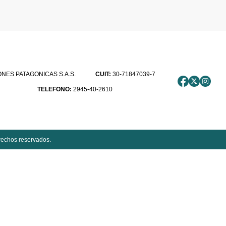
ES PATAGONICAS S.A.S.
CUIT:
30-71847039-7
TELEFONO:
2945-40-2610
rechos reservados.