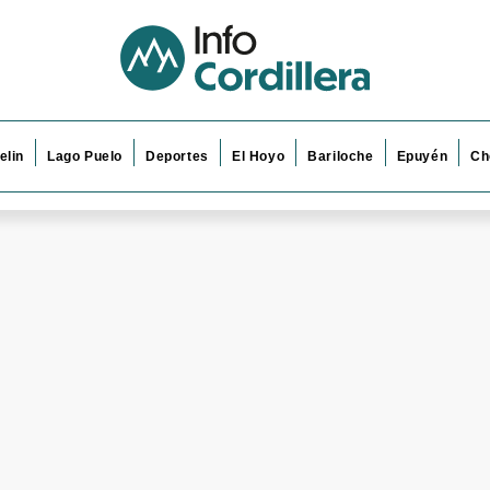
elin
Lago Puelo
Deportes
El Hoyo
Bariloche
Epuyén
Ch