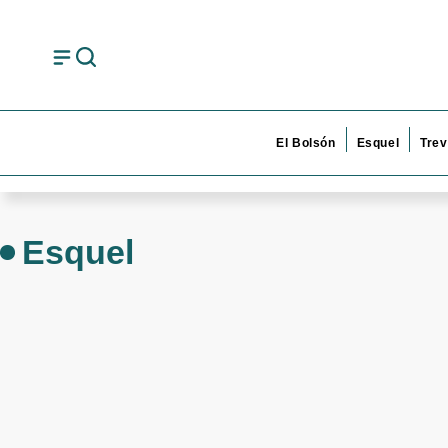
El Bolsón
Esquel
Trev
Esquel