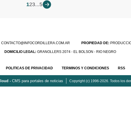
1
2
3
...
5
:
CONTACTO@INFOCORDILLERA.COM.AR
PROPIEDAD DE:
PRODUCCION
DOMICILIO LEGAL:
GRANOLLERS 2074 - EL BOLSON - RIO NEGRO
POLITICAS DE PRIVACIDAD
TERMINOS Y CONDICIONES
RSS
loud -
CMS para portales de noticias
Copyright (c) 1996-2026. Todos los de