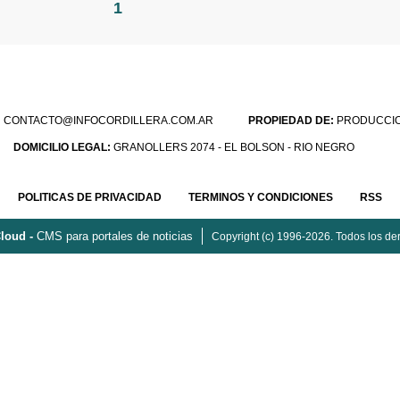
1
:
CONTACTO@INFOCORDILLERA.COM.AR
PROPIEDAD DE:
PRODUCCION
DOMICILIO LEGAL:
GRANOLLERS 2074 - EL BOLSON - RIO NEGRO
POLITICAS DE PRIVACIDAD
TERMINOS Y CONDICIONES
RSS
loud -
CMS para portales de noticias
Copyright (c) 1996-2026. Todos los de