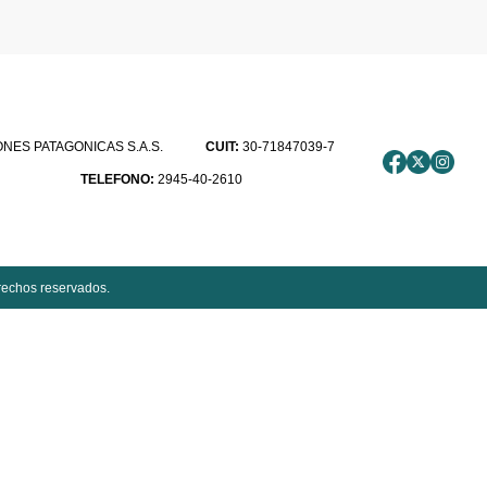
ES PATAGONICAS S.A.S.
CUIT:
30-71847039-7
TELEFONO:
2945-40-2610
rechos reservados.