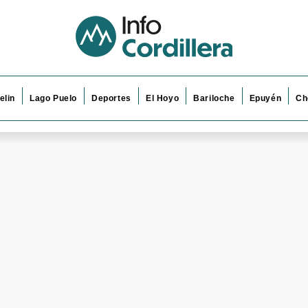
elin
Lago Puelo
Deportes
El Hoyo
Bariloche
Epuyén
Ch