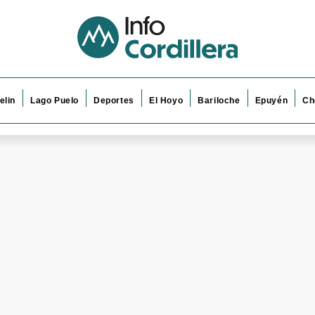
elin
Lago Puelo
Deportes
El Hoyo
Bariloche
Epuyén
Ch