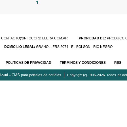
1
:
CONTACTO@INFOCORDILLERA.COM.AR
PROPIEDAD DE:
PRODUCCION
DOMICILIO LEGAL:
GRANOLLERS 2074 - EL BOLSON - RIO NEGRO
POLITICAS DE PRIVACIDAD
TERMINOS Y CONDICIONES
RSS
loud -
CMS para portales de noticias
Copyright (c) 1996-2026. Todos los de