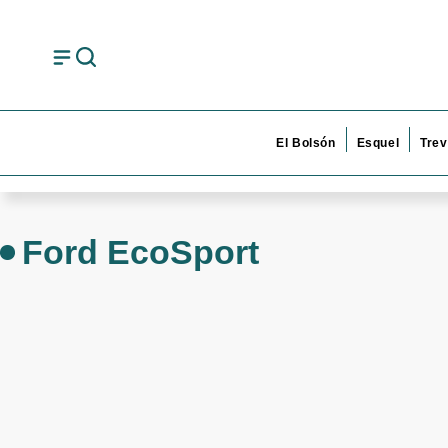
El Bolsón
Esquel
Trev
Ford EcoSport