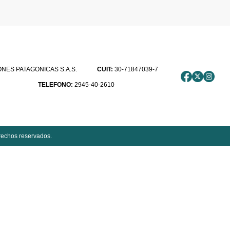
ES PATAGONICAS S.A.S.
CUIT:
30-71847039-7
TELEFONO:
2945-40-2610
rechos reservados.