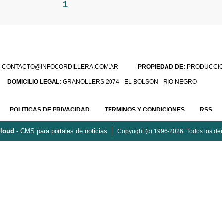
1
:
CONTACTO@INFOCORDILLERA.COM.AR
PROPIEDAD DE:
PRODUCCION
DOMICILIO LEGAL:
GRANOLLERS 2074 - EL BOLSON - RIO NEGRO
POLITICAS DE PRIVACIDAD
TERMINOS Y CONDICIONES
RSS
loud -
CMS para portales de noticias
Copyright (c) 1996-2026. Todos los de