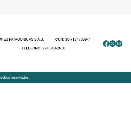
ES PATAGONICAS S.A.S.
CUIT:
30-71847039-7
TELEFONO:
2945-40-2610
rechos reservados.