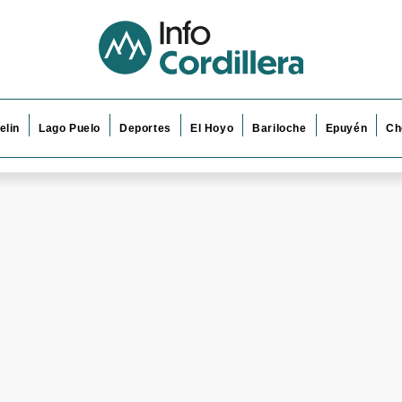
elin
Lago Puelo
Deportes
El Hoyo
Bariloche
Epuyén
Ch