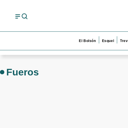
El Bolsón
Esquel
Trev
Fueros