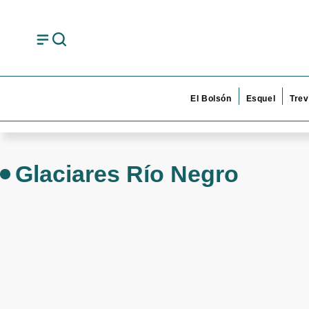
El Bolsón
Esquel
Trev
Glaciares Río Negro