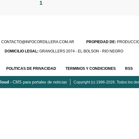
1
:
CONTACTO@INFOCORDILLERA.COM.AR
PROPIEDAD DE:
PRODUCCION
DOMICILIO LEGAL:
GRANOLLERS 2074 - EL BOLSON - RIO NEGRO
POLITICAS DE PRIVACIDAD
TERMINOS Y CONDICIONES
RSS
loud -
CMS para portales de noticias
Copyright (c) 1996-2026. Todos los de