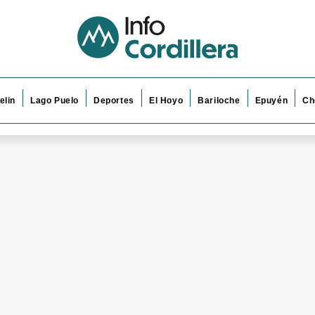
elin
Lago Puelo
Deportes
El Hoyo
Bariloche
Epuyén
Ch