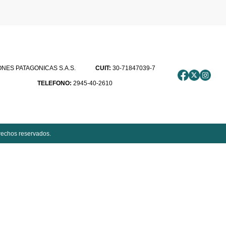
ES PATAGONICAS S.A.S.
CUIT:
30-71847039-7
TELEFONO:
2945-40-2610
rechos reservados.