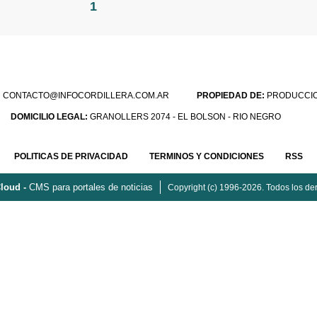
1
:
CONTACTO@INFOCORDILLERA.COM.AR
PROPIEDAD DE:
PRODUCCION
DOMICILIO LEGAL:
GRANOLLERS 2074 - EL BOLSON - RIO NEGRO
POLITICAS DE PRIVACIDAD
TERMINOS Y CONDICIONES
RSS
loud -
CMS para portales de noticias
Copyright (c) 1996-2026. Todos los de