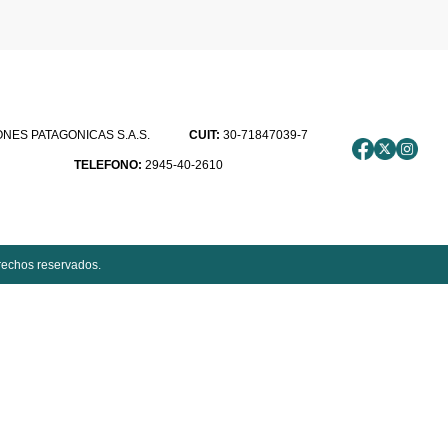
ES PATAGONICAS S.A.S.
CUIT:
30-71847039-7
TELEFONO:
2945-40-2610
rechos reservados.