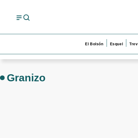
El Bolsón
Esquel
Trev
Granizo