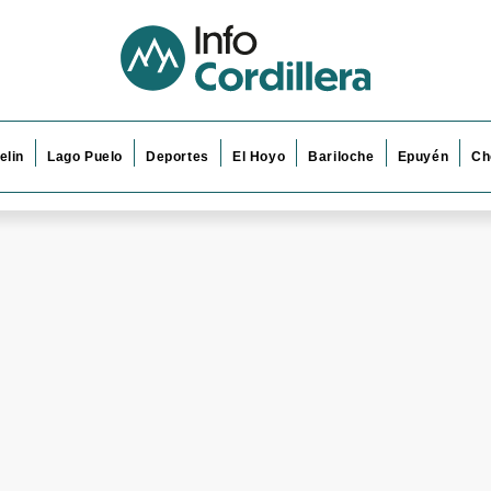
elin
Lago Puelo
Deportes
El Hoyo
Bariloche
Epuyén
Ch