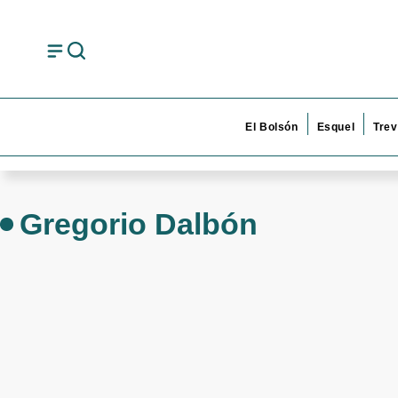
El Bolsón
Esquel
Trev
Gregorio Dalbón