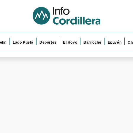
elin
Lago Puelo
Deportes
El Hoyo
Bariloche
Epuyén
Ch