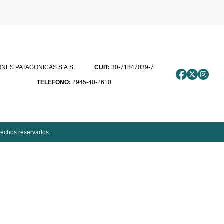
ES PATAGONICAS S.A.S.
CUIT:
30-71847039-7
TELEFONO:
2945-40-2610
rechos reservados.