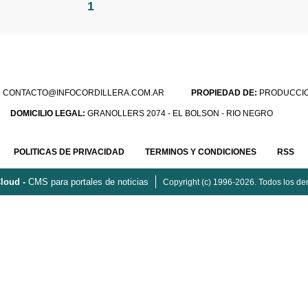
1
:
CONTACTO@INFOCORDILLERA.COM.AR
PROPIEDAD DE:
PRODUCCION
DOMICILIO LEGAL:
GRANOLLERS 2074 - EL BOLSON - RIO NEGRO
POLITICAS DE PRIVACIDAD
TERMINOS Y CONDICIONES
RSS
loud -
CMS para portales de noticias
Copyright (c) 1996-2026. Todos los de