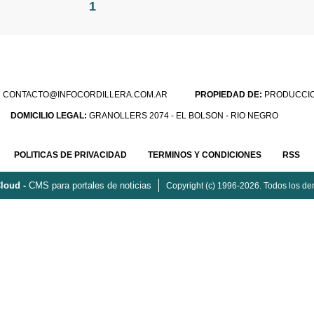
1
:
CONTACTO@INFOCORDILLERA.COM.AR
PROPIEDAD DE:
PRODUCCION
DOMICILIO LEGAL:
GRANOLLERS 2074 - EL BOLSON - RIO NEGRO
POLITICAS DE PRIVACIDAD
TERMINOS Y CONDICIONES
RSS
loud -
CMS para portales de noticias
Copyright (c) 1996-2026. Todos los de