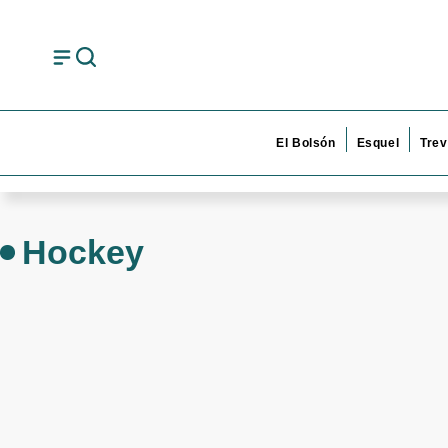
El Bolsón
Esquel
Trev
Hockey