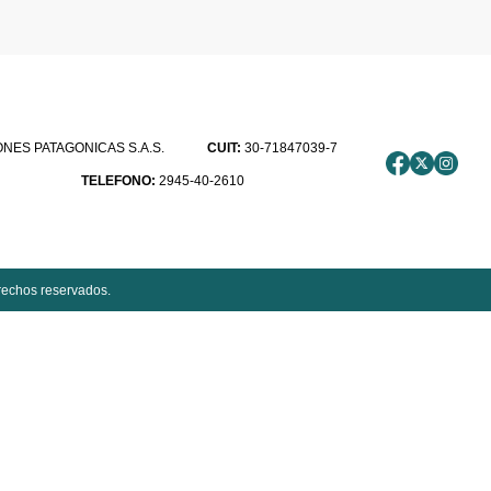
ES PATAGONICAS S.A.S.
CUIT:
30-71847039-7
TELEFONO:
2945-40-2610
rechos reservados.