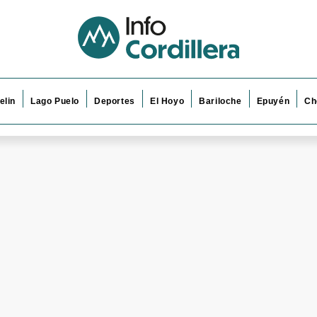
elin
Lago Puelo
Deportes
El Hoyo
Bariloche
Epuyén
Ch