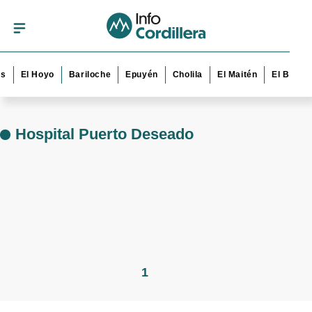
s
El Hoyo
Bariloche
Epuyén
Cholila
El Maitén
El Bolsó
Hospital Puerto Deseado
1