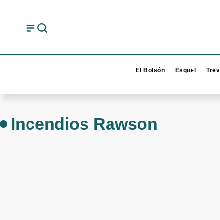
El Bolsón
Esquel
Trev
Incendios Rawson