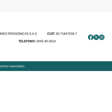
ES PATAGONICAS S.A.S.
CUIT:
30-71847039-7
TELEFONO:
2945-40-2610
rechos reservados.