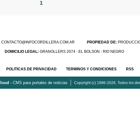
1
:
CONTACTO@INFOCORDILLERA.COM.AR
PROPIEDAD DE:
PRODUCCION
DOMICILIO LEGAL:
GRANOLLERS 2074 - EL BOLSON - RIO NEGRO
POLITICAS DE PRIVACIDAD
TERMINOS Y CONDICIONES
RSS
loud -
CMS para portales de noticias
Copyright (c) 1996-2026. Todos los de