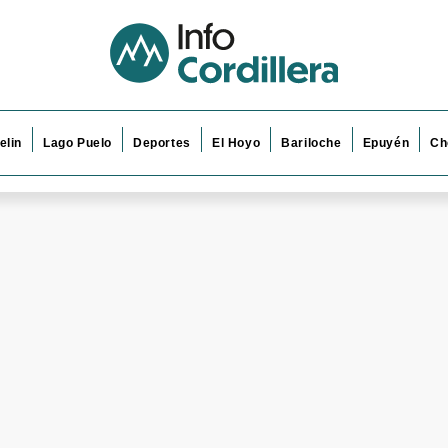
elin
Lago Puelo
Deportes
El Hoyo
Bariloche
Epuyén
Ch