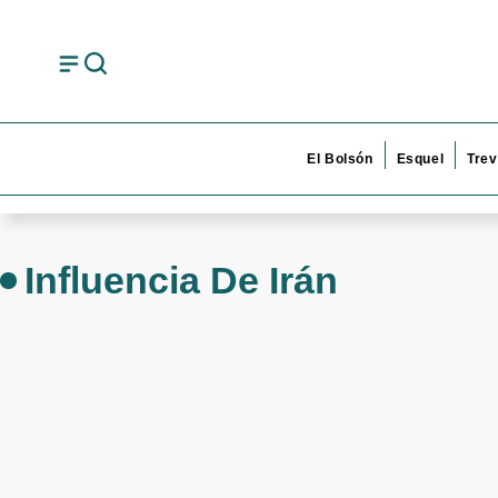
El Bolsón
Esquel
Trev
Influencia De Irán