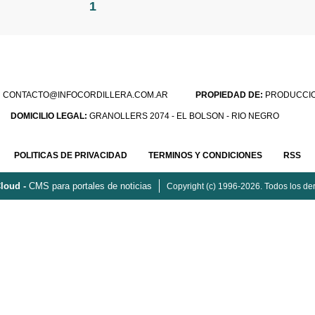
1
:
CONTACTO@INFOCORDILLERA.COM.AR
PROPIEDAD DE:
PRODUCCION
DOMICILIO LEGAL:
GRANOLLERS 2074 - EL BOLSON - RIO NEGRO
POLITICAS DE PRIVACIDAD
TERMINOS Y CONDICIONES
RSS
loud -
CMS para portales de noticias
Copyright (c) 1996-2026. Todos los de