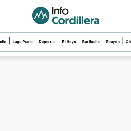
elin
Lago Puelo
Deportes
El Hoyo
Bariloche
Epuyén
Ch