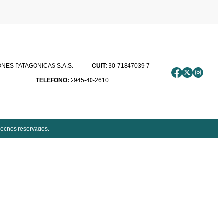
ES PATAGONICAS S.A.S.
CUIT:
30-71847039-7
TELEFONO:
2945-40-2610
rechos reservados.