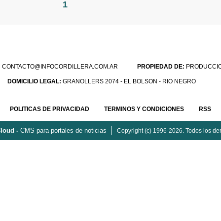
1
:
CONTACTO@INFOCORDILLERA.COM.AR
PROPIEDAD DE:
PRODUCCION
DOMICILIO LEGAL:
GRANOLLERS 2074 - EL BOLSON - RIO NEGRO
POLITICAS DE PRIVACIDAD
TERMINOS Y CONDICIONES
RSS
loud -
CMS para portales de noticias
Copyright (c) 1996-2026. Todos los de