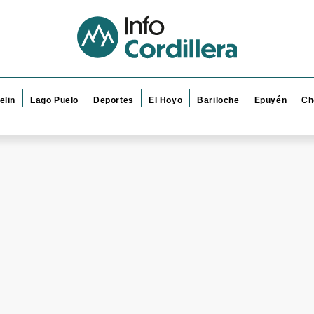
elin
Lago Puelo
Deportes
El Hoyo
Bariloche
Epuyén
Ch