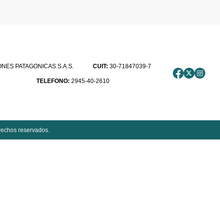
ES PATAGONICAS S.A.S.
CUIT:
30-71847039-7
TELEFONO:
2945-40-2610
rechos reservados.