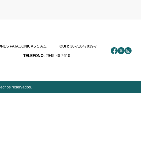
ES PATAGONICAS S.A.S.
CUIT:
30-71847039-7
TELEFONO:
2945-40-2610
rechos reservados.