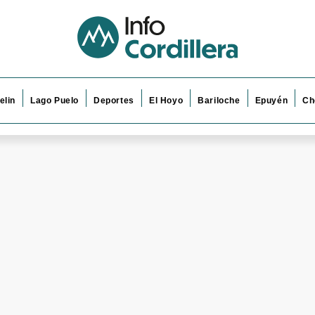
elin
Lago Puelo
Deportes
El Hoyo
Bariloche
Epuyén
Ch