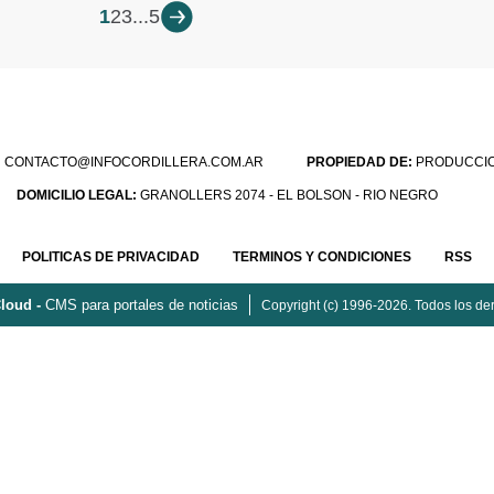
1
2
3
...
5
:
CONTACTO@INFOCORDILLERA.COM.AR
PROPIEDAD DE:
PRODUCCION
DOMICILIO LEGAL:
GRANOLLERS 2074 - EL BOLSON - RIO NEGRO
POLITICAS DE PRIVACIDAD
TERMINOS Y CONDICIONES
RSS
loud -
CMS para portales de noticias
Copyright (c) 1996-2026. Todos los de