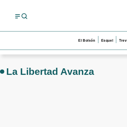
El Bolsón
Esquel
Trev
La Libertad Avanza