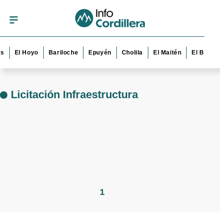
s
El Hoyo
Bariloche
Epuyén
Cholila
El Maitén
El Bolsó
Licitación Infraestructura
1