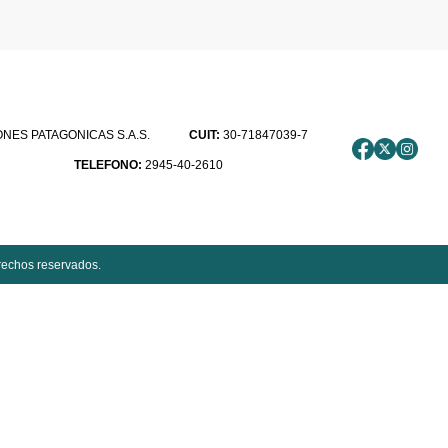
ES PATAGONICAS S.A.S.
CUIT:
30-71847039-7
TELEFONO:
2945-40-2610
rechos reservados.