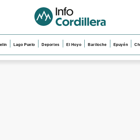
elin
Lago Puelo
Deportes
El Hoyo
Bariloche
Epuyén
Ch