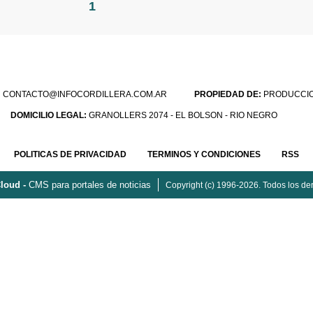
1
:
CONTACTO@INFOCORDILLERA.COM.AR
PROPIEDAD DE:
PRODUCCION
DOMICILIO LEGAL:
GRANOLLERS 2074 - EL BOLSON - RIO NEGRO
POLITICAS DE PRIVACIDAD
TERMINOS Y CONDICIONES
RSS
loud -
CMS para portales de noticias
Copyright (c) 1996-2026. Todos los de