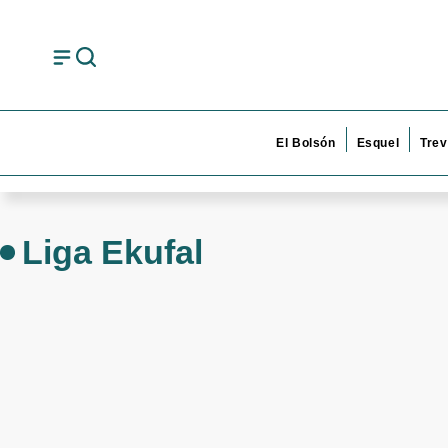
El Bolsón
Esquel
Trev
Liga Ekufal