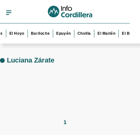
s
El Hoyo
Bariloche
Epuyén
Cholila
El Maitén
El Bolsó
Luciana Zárate
1