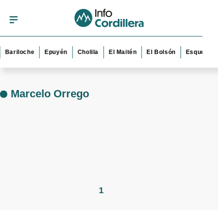
Bariloche
Epuyén
Cholila
El Maitén
El Bolsón
Esquel
Marcelo Orrego
1