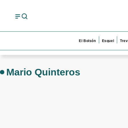
El Bolsón
Esquel
Trev
Mario Quinteros