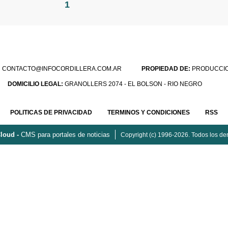
1
:
CONTACTO@INFOCORDILLERA.COM.AR
PROPIEDAD DE:
PRODUCCION
DOMICILIO LEGAL:
GRANOLLERS 2074 - EL BOLSON - RIO NEGRO
POLITICAS DE PRIVACIDAD
TERMINOS Y CONDICIONES
RSS
loud -
CMS para portales de noticias
Copyright (c) 1996-2026. Todos los de