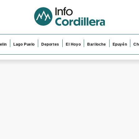
elin
Lago Puelo
Deportes
El Hoyo
Bariloche
Epuyén
Ch