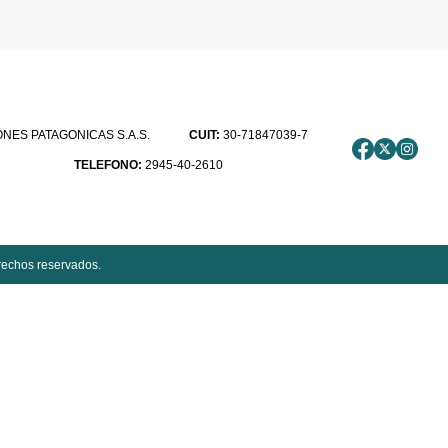
ES PATAGONICAS S.A.S.
CUIT:
30-71847039-7
TELEFONO:
2945-40-2610
rechos reservados.