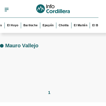
s
El Hoyo
Bariloche
Epuyén
Cholila
El Maitén
El Bolsó
Mauro Vallejo
1