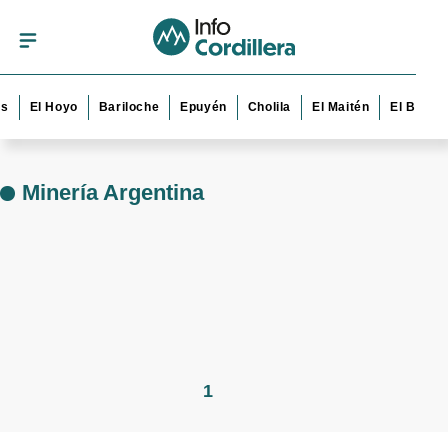
s
El Hoyo
Bariloche
Epuyén
Cholila
El Maitén
El Bolsó
Minería Argentina
1