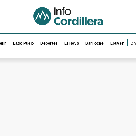
elin
Lago Puelo
Deportes
El Hoyo
Bariloche
Epuyén
Ch