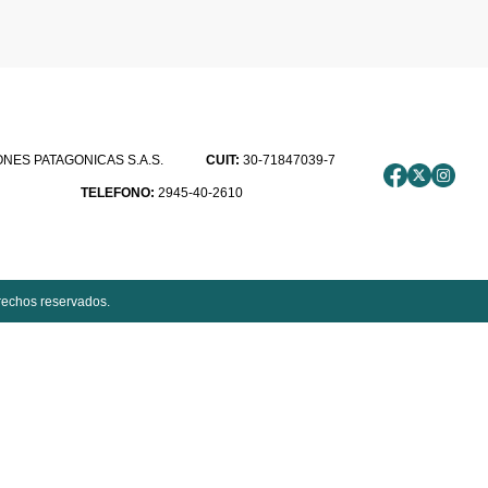
ES PATAGONICAS S.A.S.
CUIT:
30-71847039-7
TELEFONO:
2945-40-2610
rechos reservados.