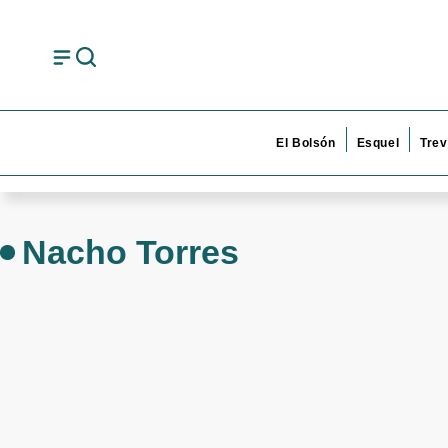
El Bolsón
Esquel
Trev
Nacho Torres