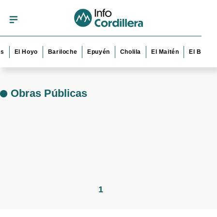
s
El Hoyo
Bariloche
Epuyén
Cholila
El Maitén
El Bolsó
Obras Públicas
1