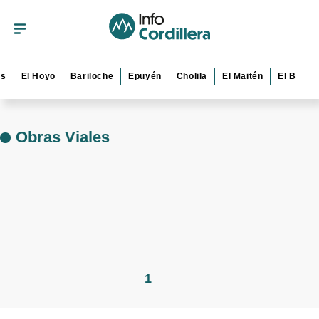
s
El Hoyo
Bariloche
Epuyén
Cholila
El Maitén
El Bolsó
Obras Viales
1