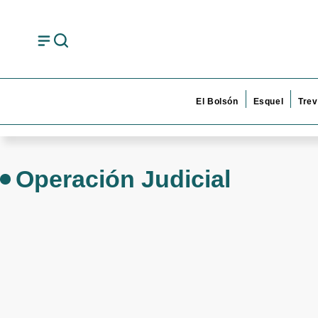
El Bolsón
Esquel
Trev
Operación Judicial