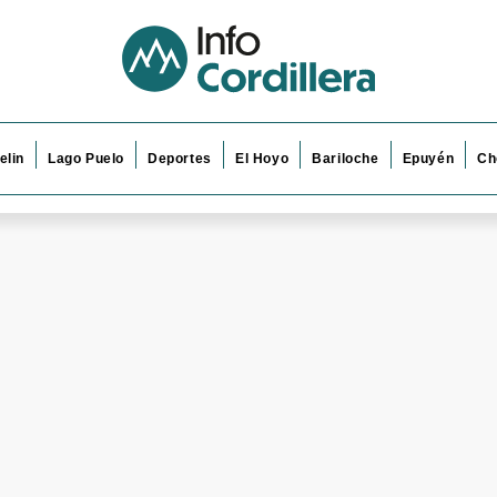
elin
Lago Puelo
Deportes
El Hoyo
Bariloche
Epuyén
Ch