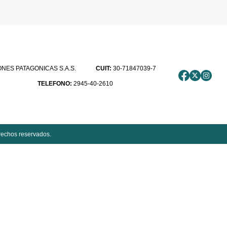
ES PATAGONICAS S.A.S.
CUIT:
30-71847039-7
TELEFONO:
2945-40-2610
rechos reservados.