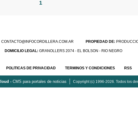
1
:
CONTACTO@INFOCORDILLERA.COM.AR
PROPIEDAD DE:
PRODUCCION
DOMICILIO LEGAL:
GRANOLLERS 2074 - EL BOLSON - RIO NEGRO
POLITICAS DE PRIVACIDAD
TERMINOS Y CONDICIONES
RSS
loud -
CMS para portales de noticias
Copyright (c) 1996-2026. Todos los de