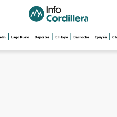
elin
Lago Puelo
Deportes
El Hoyo
Bariloche
Epuyén
Ch