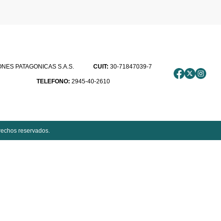
ES PATAGONICAS S.A.S.
CUIT:
30-71847039-7
TELEFONO:
2945-40-2610
rechos reservados.