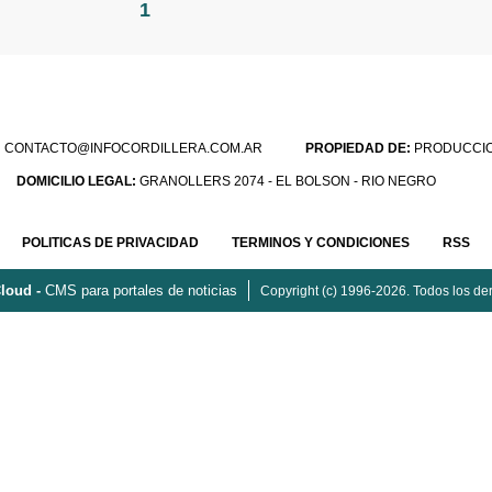
1
:
CONTACTO@INFOCORDILLERA.COM.AR
PROPIEDAD DE:
PRODUCCION
DOMICILIO LEGAL:
GRANOLLERS 2074 - EL BOLSON - RIO NEGRO
POLITICAS DE PRIVACIDAD
TERMINOS Y CONDICIONES
RSS
loud -
CMS para portales de noticias
Copyright (c) 1996-2026. Todos los de