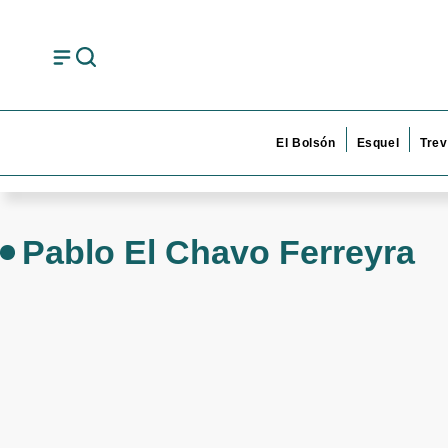
El Bolsón
Esquel
Trev
Pablo El Chavo Ferreyra