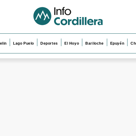
elin
Lago Puelo
Deportes
El Hoyo
Bariloche
Epuyén
Ch