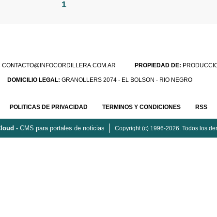
1
:
CONTACTO@INFOCORDILLERA.COM.AR
PROPIEDAD DE:
PRODUCCION
DOMICILIO LEGAL:
GRANOLLERS 2074 - EL BOLSON - RIO NEGRO
POLITICAS DE PRIVACIDAD
TERMINOS Y CONDICIONES
RSS
loud -
CMS para portales de noticias
Copyright (c) 1996-2026. Todos los de