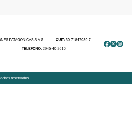
ES PATAGONICAS S.A.S.
CUIT:
30-71847039-7
TELEFONO:
2945-40-2610
rechos reservados.