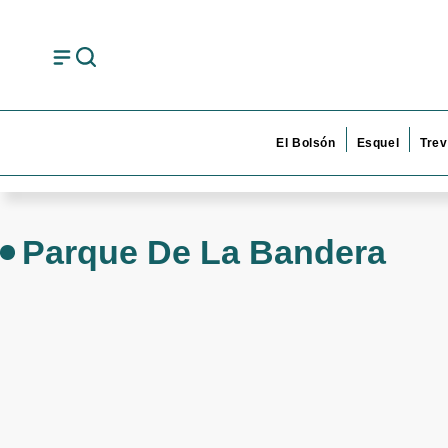
El Bolsón
Esquel
Trev
Parque De La Bandera