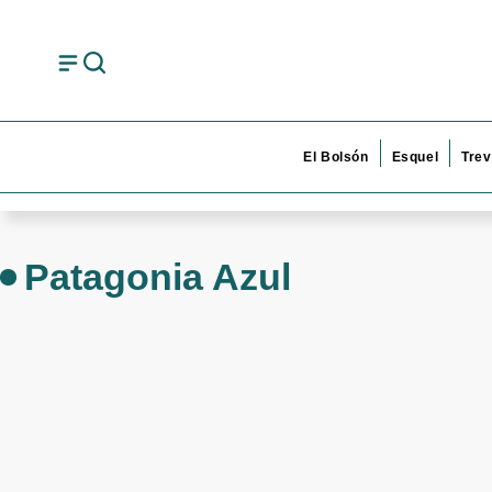
El Bolsón
Esquel
Trev
Patagonia Azul