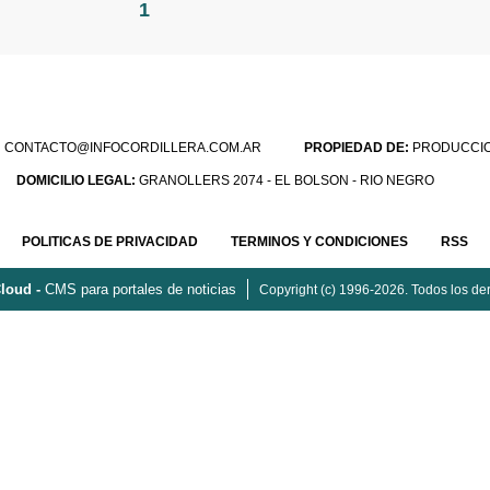
1
:
CONTACTO@INFOCORDILLERA.COM.AR
PROPIEDAD DE:
PRODUCCION
DOMICILIO LEGAL:
GRANOLLERS 2074 - EL BOLSON - RIO NEGRO
POLITICAS DE PRIVACIDAD
TERMINOS Y CONDICIONES
RSS
loud -
CMS para portales de noticias
Copyright (c) 1996-2026. Todos los de