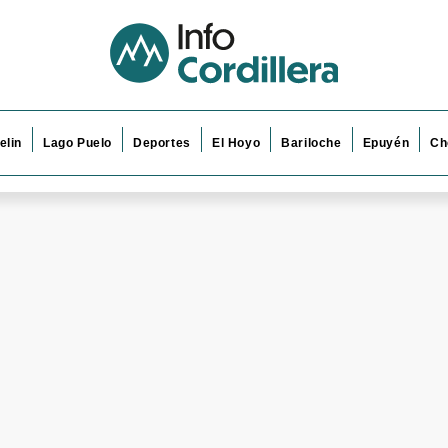
elin
Lago Puelo
Deportes
El Hoyo
Bariloche
Epuyén
Ch