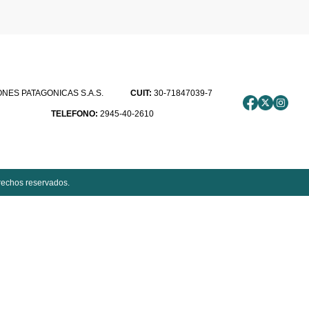
ES PATAGONICAS S.A.S.
CUIT:
30-71847039-7
TELEFONO:
2945-40-2610
rechos reservados.