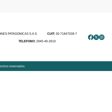
ES PATAGONICAS S.A.S.
CUIT:
30-71847039-7
TELEFONO:
2945-40-2610
rechos reservados.