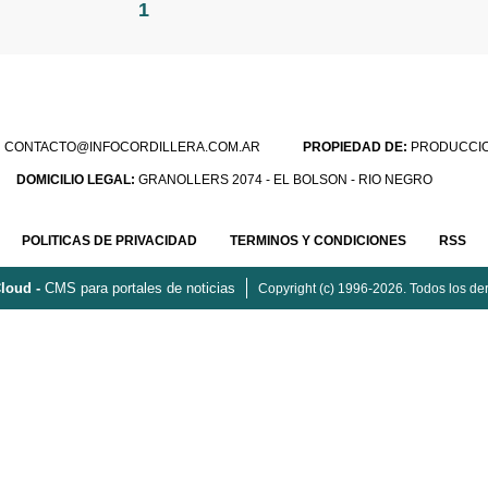
1
:
CONTACTO@INFOCORDILLERA.COM.AR
PROPIEDAD DE:
PRODUCCION
DOMICILIO LEGAL:
GRANOLLERS 2074 - EL BOLSON - RIO NEGRO
POLITICAS DE PRIVACIDAD
TERMINOS Y CONDICIONES
RSS
loud -
CMS para portales de noticias
Copyright (c) 1996-2026. Todos los de