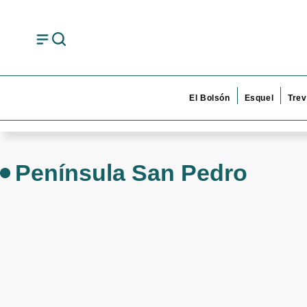
El Bolsón
Esquel
Trev
Península San Pedro