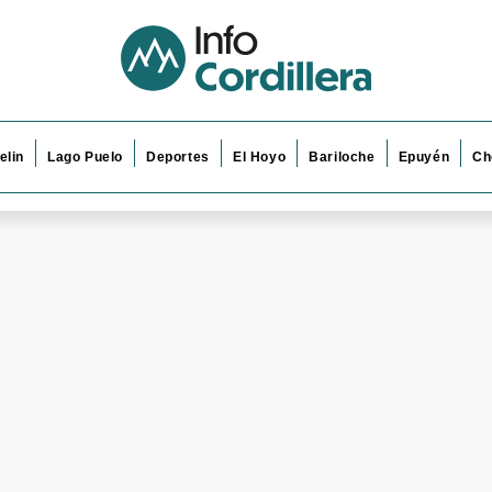
elin
Lago Puelo
Deportes
El Hoyo
Bariloche
Epuyén
Ch