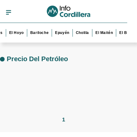
s
El Hoyo
Bariloche
Epuyén
Cholila
El Maitén
El Bolsó
Precio Del Petróleo
1