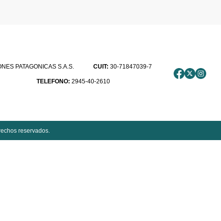
ES PATAGONICAS S.A.S.
CUIT:
30-71847039-7
TELEFONO:
2945-40-2610
rechos reservados.