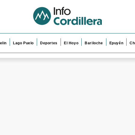
elin
Lago Puelo
Deportes
El Hoyo
Bariloche
Epuyén
Ch