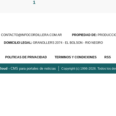
1
:
CONTACTO@INFOCORDILLERA.COM.AR
PROPIEDAD DE:
PRODUCCION
DOMICILIO LEGAL:
GRANOLLERS 2074 - EL BOLSON - RIO NEGRO
POLITICAS DE PRIVACIDAD
TERMINOS Y CONDICIONES
RSS
loud -
CMS para portales de noticias
Copyright (c) 1996-2026. Todos los de