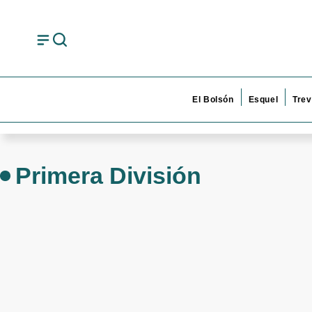
El Bolsón
Esquel
Trev
Primera División