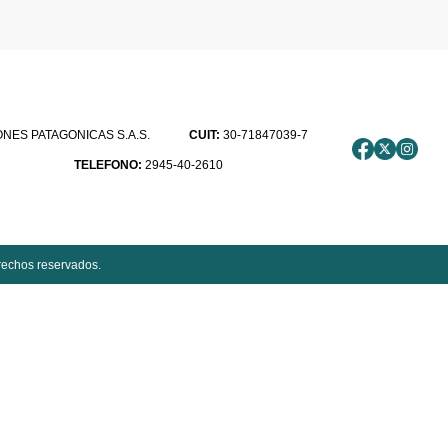
ES PATAGONICAS S.A.S.
CUIT:
30-71847039-7
TELEFONO:
2945-40-2610
rechos reservados.