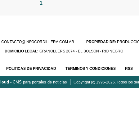
1
:
CONTACTO@INFOCORDILLERA.COM.AR
PROPIEDAD DE:
PRODUCCION
DOMICILIO LEGAL:
GRANOLLERS 2074 - EL BOLSON - RIO NEGRO
POLITICAS DE PRIVACIDAD
TERMINOS Y CONDICIONES
RSS
loud -
CMS para portales de noticias
Copyright (c) 1996-2026. Todos los de