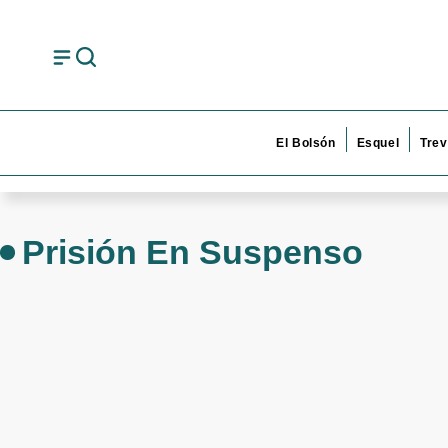
El Bolsón
Esquel
Trev
Prisión En Suspenso