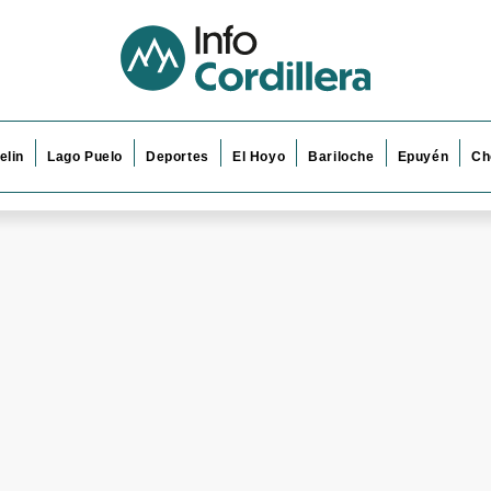
elin
Lago Puelo
Deportes
El Hoyo
Bariloche
Epuyén
Ch