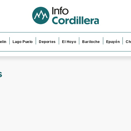
elin
Lago Puelo
Deportes
El Hoyo
Bariloche
Epuyén
Ch
s