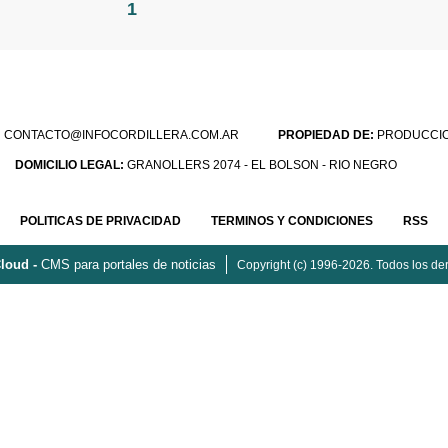
1
:
CONTACTO@INFOCORDILLERA.COM.AR
PROPIEDAD DE:
PRODUCCION
DOMICILIO LEGAL:
GRANOLLERS 2074 - EL BOLSON - RIO NEGRO
POLITICAS DE PRIVACIDAD
TERMINOS Y CONDICIONES
RSS
loud -
CMS para portales de noticias
Copyright (c) 1996-2026. Todos los de