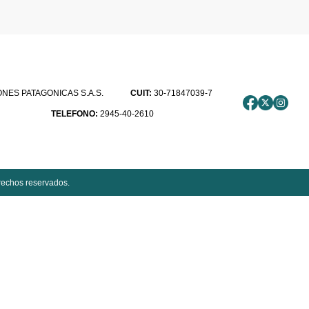
ES PATAGONICAS S.A.S.
CUIT:
30-71847039-7
TELEFONO:
2945-40-2610
rechos reservados.