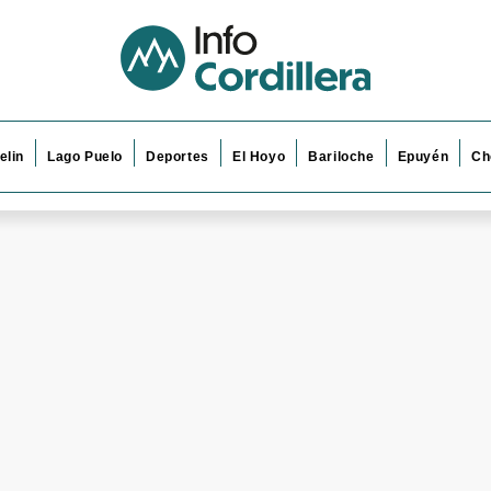
elin
Lago Puelo
Deportes
El Hoyo
Bariloche
Epuyén
Ch