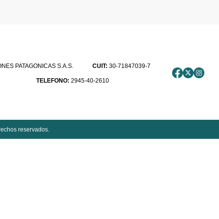
ES PATAGONICAS S.A.S.
CUIT:
30-71847039-7
TELEFONO:
2945-40-2610
rechos reservados.