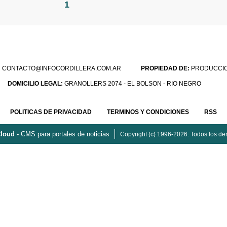
1
:
CONTACTO@INFOCORDILLERA.COM.AR
PROPIEDAD DE:
PRODUCCION
DOMICILIO LEGAL:
GRANOLLERS 2074 - EL BOLSON - RIO NEGRO
POLITICAS DE PRIVACIDAD
TERMINOS Y CONDICIONES
RSS
loud -
CMS para portales de noticias
Copyright (c) 1996-2026. Todos los de