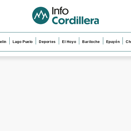
elin
Lago Puelo
Deportes
El Hoyo
Bariloche
Epuyén
Ch