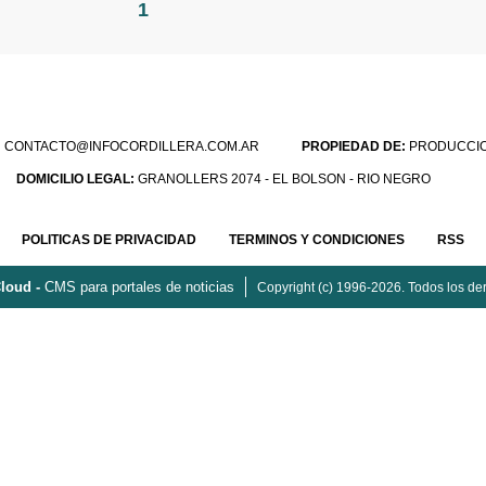
1
:
CONTACTO@INFOCORDILLERA.COM.AR
PROPIEDAD DE:
PRODUCCION
DOMICILIO LEGAL:
GRANOLLERS 2074 - EL BOLSON - RIO NEGRO
POLITICAS DE PRIVACIDAD
TERMINOS Y CONDICIONES
RSS
loud -
CMS para portales de noticias
Copyright (c) 1996-2026. Todos los de