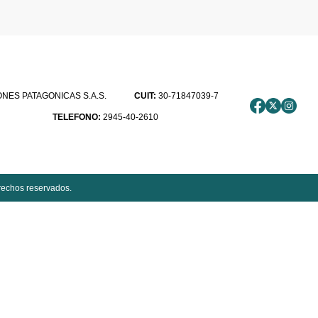
ES PATAGONICAS S.A.S.
CUIT:
30-71847039-7
TELEFONO:
2945-40-2610
rechos reservados.