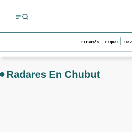
El Bolsón
Esquel
Trev
Radares En Chubut