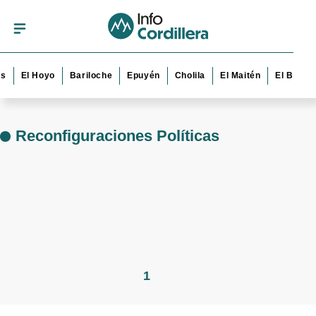
s
El Hoyo
Bariloche
Epuyén
Cholila
El Maitén
El Bolsó
Reconfiguraciones Políticas
1