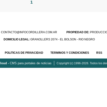
1
:
CONTACTO@INFOCORDILLERA.COM.AR
PROPIEDAD DE:
PRODUCCION
DOMICILIO LEGAL:
GRANOLLERS 2074 - EL BOLSON - RIO NEGRO
POLITICAS DE PRIVACIDAD
TERMINOS Y CONDICIONES
RSS
loud -
CMS para portales de noticias
Copyright (c) 1996-2026. Todos los de