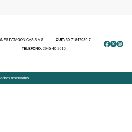
ES PATAGONICAS S.A.S.
CUIT:
30-71847039-7
TELEFONO:
2945-40-2610
rechos reservados.