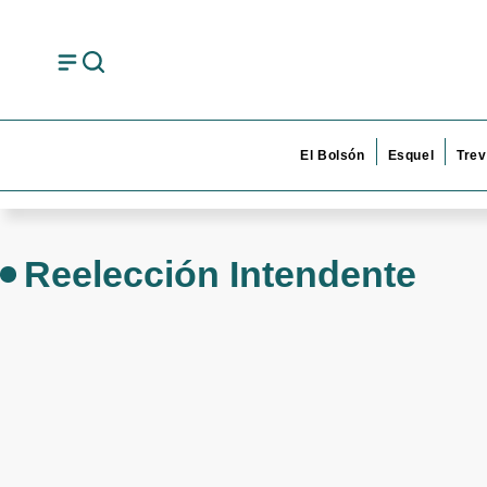
El Bolsón
Esquel
Trev
Reelección Intendente