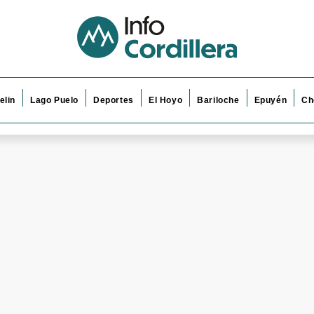
elin
Lago Puelo
Deportes
El Hoyo
Bariloche
Epuyén
Ch