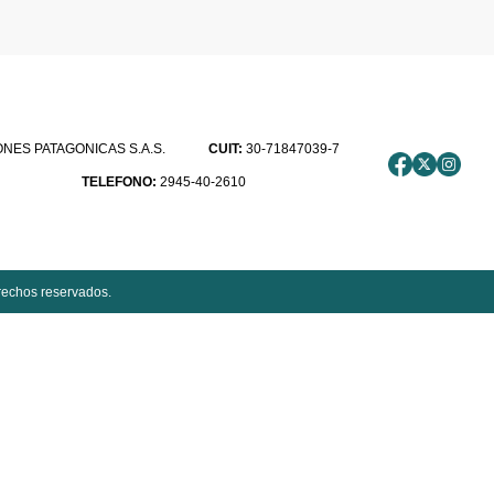
ES PATAGONICAS S.A.S.
CUIT:
30-71847039-7
TELEFONO:
2945-40-2610
rechos reservados.