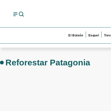
El Bolsón
Esquel
Trev
Reforestar Patagonia