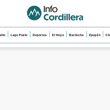
elin
Lago Puelo
Deportes
El Hoyo
Bariloche
Epuyén
Ch