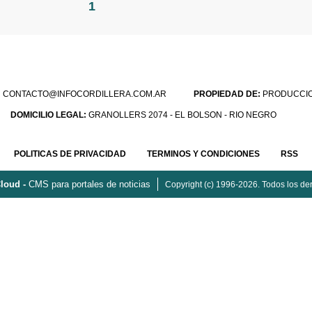
1
:
CONTACTO@INFOCORDILLERA.COM.AR
PROPIEDAD DE:
PRODUCCION
DOMICILIO LEGAL:
GRANOLLERS 2074 - EL BOLSON - RIO NEGRO
POLITICAS DE PRIVACIDAD
TERMINOS Y CONDICIONES
RSS
loud -
CMS para portales de noticias
Copyright (c) 1996-2026. Todos los de