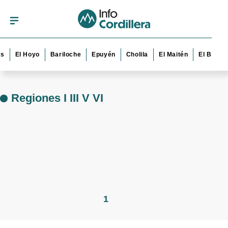
s
El Hoyo
Bariloche
Epuyén
Cholila
El Maitén
El Bolsó
Regiones I III V VI
1