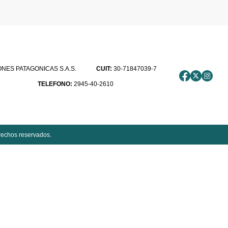
ES PATAGONICAS S.A.S.
CUIT:
30-71847039-7
TELEFONO:
2945-40-2610
rechos reservados.