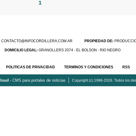
1
:
CONTACTO@INFOCORDILLERA.COM.AR
PROPIEDAD DE:
PRODUCCION
DOMICILIO LEGAL:
GRANOLLERS 2074 - EL BOLSON - RIO NEGRO
POLITICAS DE PRIVACIDAD
TERMINOS Y CONDICIONES
RSS
loud -
CMS para portales de noticias
Copyright (c) 1996-2026. Todos los de