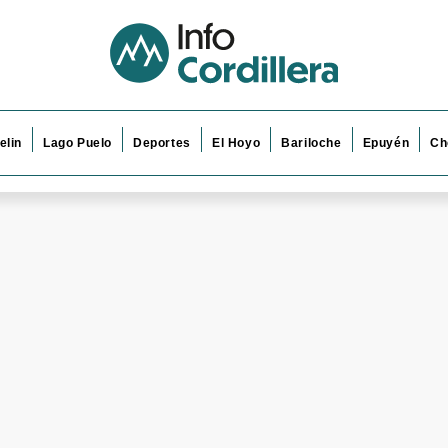
elin
Lago Puelo
Deportes
El Hoyo
Bariloche
Epuyén
Ch