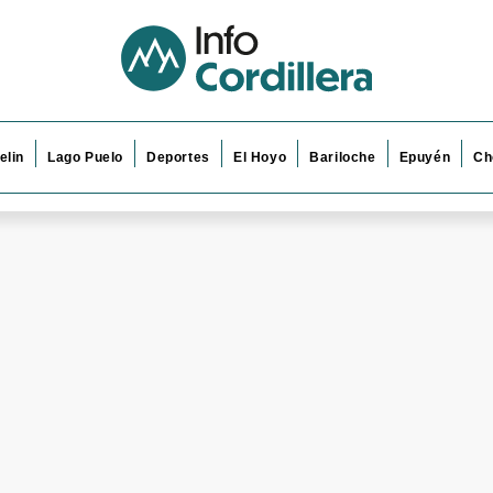
elin
Lago Puelo
Deportes
El Hoyo
Bariloche
Epuyén
Ch