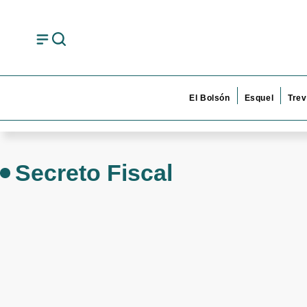
El Bolsón
Esquel
Trev
Secreto Fiscal