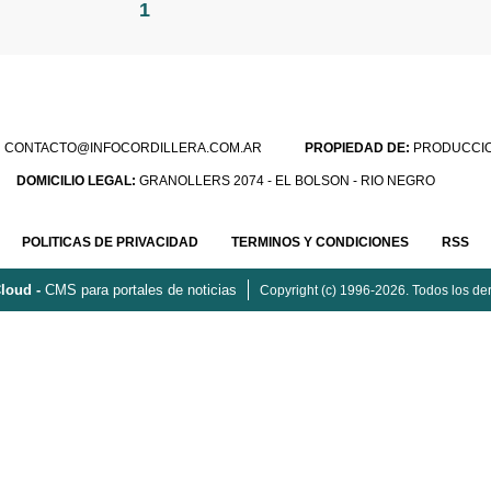
1
:
CONTACTO@INFOCORDILLERA.COM.AR
PROPIEDAD DE:
PRODUCCION
DOMICILIO LEGAL:
GRANOLLERS 2074 - EL BOLSON - RIO NEGRO
POLITICAS DE PRIVACIDAD
TERMINOS Y CONDICIONES
RSS
loud -
CMS para portales de noticias
Copyright (c) 1996-2026. Todos los de