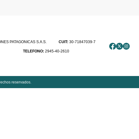
ES PATAGONICAS S.A.S.
CUIT:
30-71847039-7
TELEFONO:
2945-40-2610
rechos reservados.