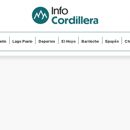
elin
Lago Puelo
Deportes
El Hoyo
Bariloche
Epuyén
Ch