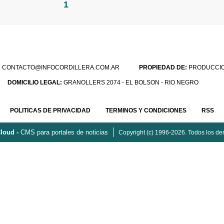
1
:
CONTACTO@INFOCORDILLERA.COM.AR
PROPIEDAD DE:
PRODUCCION
DOMICILIO LEGAL:
GRANOLLERS 2074 - EL BOLSON - RIO NEGRO
POLITICAS DE PRIVACIDAD
TERMINOS Y CONDICIONES
RSS
loud -
CMS para portales de noticias
Copyright (c) 1996-2026. Todos los de