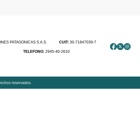
ES PATAGONICAS S.A.S.
CUIT:
30-71847039-7
TELEFONO:
2945-40-2610
rechos reservados.