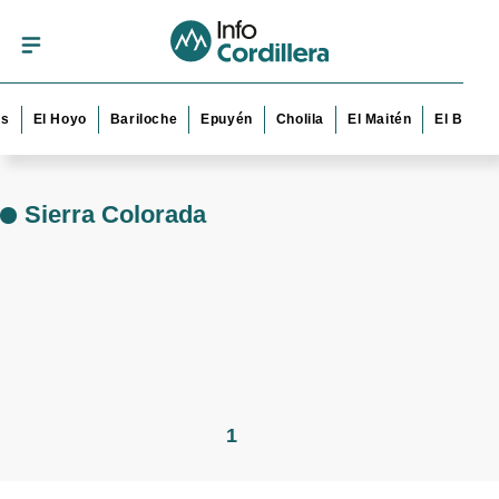
s
El Hoyo
Bariloche
Epuyén
Cholila
El Maitén
El Bolsó
Sierra Colorada
1