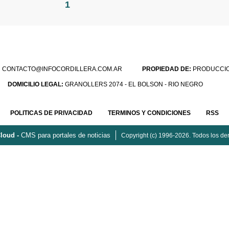
1
:
CONTACTO@INFOCORDILLERA.COM.AR
PROPIEDAD DE:
PRODUCCION
DOMICILIO LEGAL:
GRANOLLERS 2074 - EL BOLSON - RIO NEGRO
POLITICAS DE PRIVACIDAD
TERMINOS Y CONDICIONES
RSS
loud -
CMS para portales de noticias
Copyright (c) 1996-2026. Todos los de