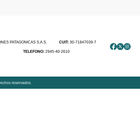
ES PATAGONICAS S.A.S.
CUIT:
30-71847039-7
TELEFONO:
2945-40-2610
rechos reservados.