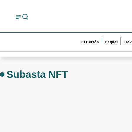
El Bolsón
Esquel
Trev
Subasta NFT