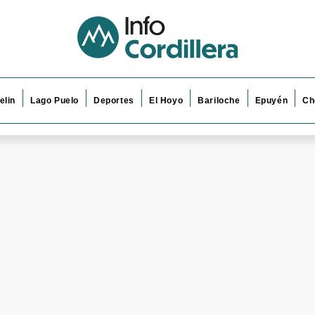
elin
Lago Puelo
Deportes
El Hoyo
Bariloche
Epuyén
Ch