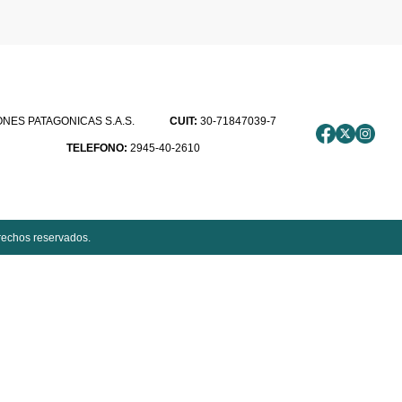
ES PATAGONICAS S.A.S.
CUIT:
30-71847039-7
TELEFONO:
2945-40-2610
rechos reservados.