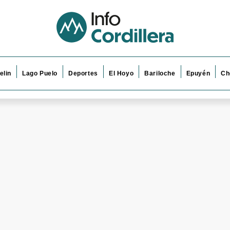
elin
Lago Puelo
Deportes
El Hoyo
Bariloche
Epuyén
Ch