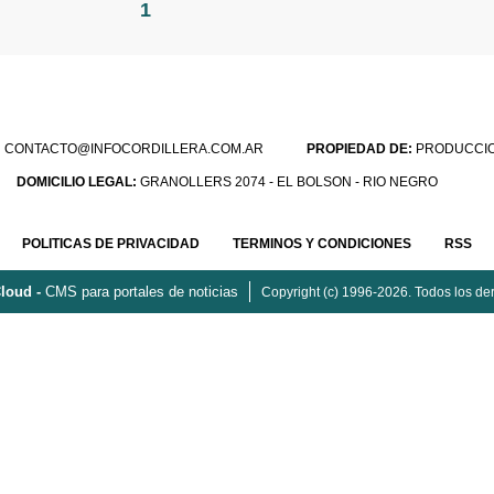
1
:
CONTACTO@INFOCORDILLERA.COM.AR
PROPIEDAD DE:
PRODUCCION
DOMICILIO LEGAL:
GRANOLLERS 2074 - EL BOLSON - RIO NEGRO
POLITICAS DE PRIVACIDAD
TERMINOS Y CONDICIONES
RSS
loud -
CMS para portales de noticias
Copyright (c) 1996-2026. Todos los de